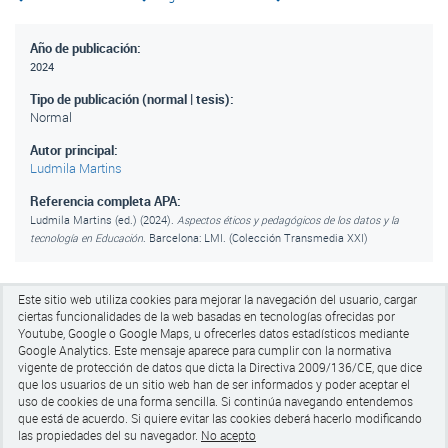
Año de publicación:
2024
Tipo de publicación (normal | tesis):
Normal
Autor principal:
Ludmila Martins
Referencia completa APA:
Ludmila Martins (ed.) (2024).
Aspectos éticos y pedagógicos de los datos y la
tecnología en Educación
. Barcelona: LMI. (Colección Transmedia XXI)
Este sitio web utiliza cookies para mejorar la navegación del usuario, cargar
ciertas funcionalidades de la web basadas en tecnologías ofrecidas por
Youtube, Google o Google Maps, u ofrecerles datos estadísticos mediante
Google Analytics.
Este mensaje aparece para cumplir con la normativa
vigente de protección de datos que dicta la Directiva 2009/136/CE, que dice
Universitat de Barcelona
que los usuarios de un sitio web han de ser informados y poder aceptar el
Pg de la Vall d'Hebrón 171, Edifici Llevant 005
uso de cookies de una forma sencilla. Si continúa navegando entendemos
CP 08035 Barcelona
que está de acuerdo. Si quiere evitar las cookies
deberá hacerlo modificando
tel +34 93 403 50 65
las propiedades del su navegador.
No acepto