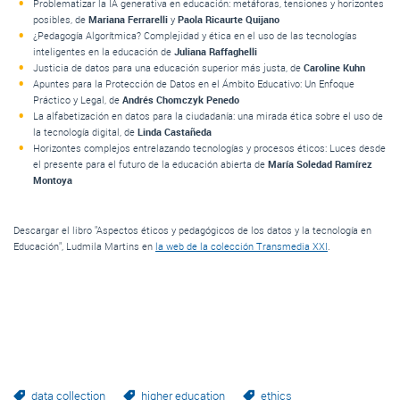
Problematizar la IA generativa en educación: metáforas, tensiones y horizontes
posibles, de
Mariana Ferrarelli
y
Paola Ricaurte Quijano
¿Pedagogía Algorítmica? Complejidad y ética en el uso de las tecnologías
inteligentes en la educación de
Juliana Raffaghelli
Justicia de datos para una educación superior más justa, de
Caroline Kuhn
Apuntes para la Protección de Datos en el Ámbito Educativo: Un Enfoque
Práctico y Legal, de
Andrés Chomczyk Penedo
La alfabetización en datos para la ciudadanía: una mirada ética sobre el uso de
la tecnología digital, de
Linda Castañeda
Horizontes complejos entrelazando tecnologías y procesos éticos: Luces desde
el presente para el futuro de la educación abierta de
María Soledad Ramírez
Montoya
Descargar el libro "Aspectos éticos y pedagógicos de los datos y la tecnología en
Educación", Ludmila Martins en
la web de la colección Transmedia XXI
.
data collection
higher education
ethics