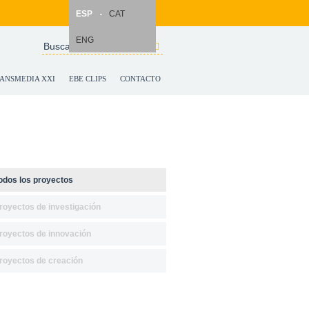
ESP
CAT
ENG
Search
Formulario de
búsqueda
ANSMEDIA XXI
EBE CLIPS
CONTACTO
odos los proyectos
royectos de investigación
royectos de innovación
royectos de creación