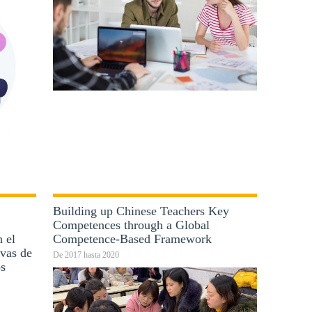
Building up Chinese Teachers Key
Competences through a Global
n el
Competence-Based Framework
ivas de
De
2017
hasta
2020
os