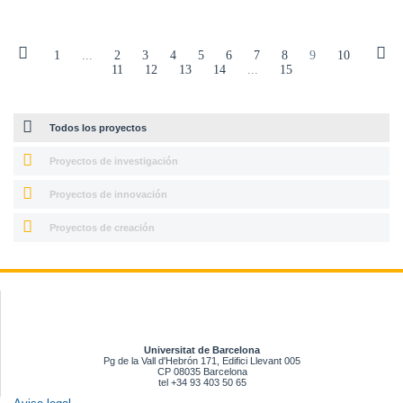
1
...
2
3
4
5
6
7
8
9
10
11
12
13
14
...
15
Todos los proyectos
Proyectos de investigación
Proyectos de innovación
Proyectos de creación
Universitat de Barcelona
Pg de la Vall d'Hebrón 171, Edifici Llevant 005
CP 08035 Barcelona
tel +34 93 403 50 65