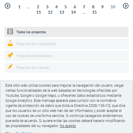
1
...
2
3
4
5
6
7
8
9
10
11
12
13
14
...
15
Todos los proyectos
Proyectos de investigación
Proyectos de innovación
Proyectos de creación
Este sitio web utiliza cookies para mejorar la navegación del usuario, cargar
ciertas funcionalidades de la web basadas en tecnologías ofrecidas por
Youtube, Google o Google Maps, u ofrecerles datos estadísticos mediante
Google Analytics.
Este mensaje aparece para cumplir con la normativa
vigente de protección de datos que dicta la Directiva 2009/136/CE, que dice
Universitat de Barcelona
que los usuarios de un sitio web han de ser informados y poder aceptar el
Pg de la Vall d'Hebrón 171, Edifici Llevant 005
uso de cookies de una forma sencilla. Si continúa navegando entendemos
CP 08035 Barcelona
que está de acuerdo. Si quiere evitar las cookies
deberá hacerlo modificando
tel +34 93 403 50 65
las propiedades del su navegador.
No acepto
Aviso legal