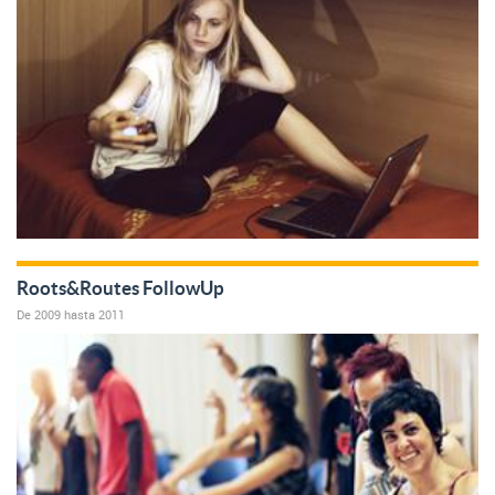
Roots&Routes FollowUp
De
2009
hasta
2011