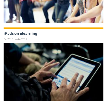
iPads on elearning
De
2010
hasta
2011